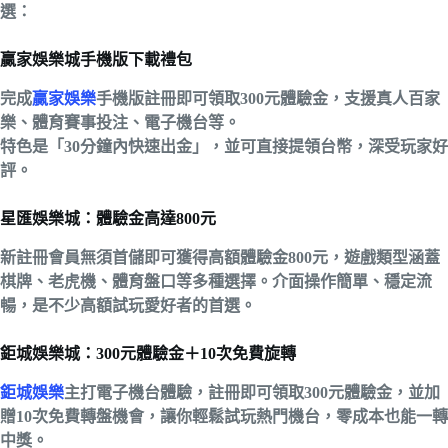
選：
贏家娛樂城手機版下載禮包
完成
贏家娛樂
手機版註冊即可領取300元體驗金，支援真人百家
樂、體育賽事投注、電子機台等。
特色是「30分鐘內快速出金」，並可直接提領台幣，深受玩家好
評。
星匯娛樂城：體驗金高達800元
新註冊會員無須首儲即可獲得高額體驗金800元，遊戲類型涵蓋
棋牌、老虎機、體育盤口等多種選擇。介面操作簡單、穩定流
暢，是不少高額試玩愛好者的首選。
鉅城娛樂城：300元體驗金＋10次免費旋轉
鉅城娛樂
主打電子機台體驗，註冊即可領取300元體驗金，並加
贈10次免費轉盤機會，讓你輕鬆試玩熱門機台，零成本也能一轉
中獎。