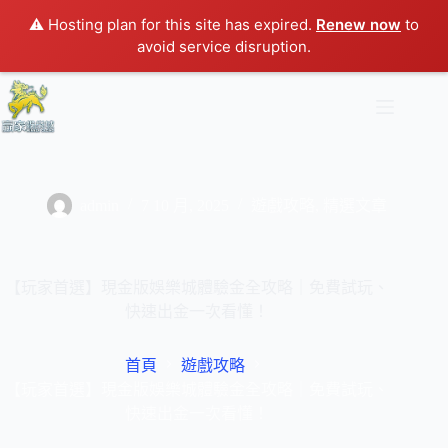
⚠️ Hosting plan for this site has expired.
Renew now
to
avoid service disruption.
跳
至
主
要
內
容
admin
7 10 月, 2025
遊戲攻略
,
精選文章
【玩家首選】現金版娛樂城體驗金全攻略｜免費試玩、
快速出金一次看懂！
首頁
遊戲攻略
【玩家首選】現金版娛樂城體驗金全攻略｜免費試玩、
快速出金一次看懂！