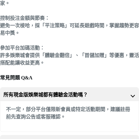
家。
控制投注金額與節奏：
避免一次梭哈，採「平注策略」可延長遊戲時間，掌握趨勢更容
易中獎。
參加平台加碼活動：
許多娛樂城會提供「體驗金翻倍」、「首儲加贈」等優惠，靈活
搭配能讓收益更高。
常見問題 Q&A
所有現金版娛樂城都有體驗金活動嗎？
不一定，部分平台僅限新會員或特定活動期間，建議註冊
前先查詢公告或客服確認。