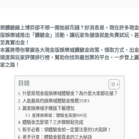
想體驗線上博弈卻不想一開始就花錢？好消息是，現在許多現金
版娛樂城推出「體驗金」活動，讓玩家免儲值就能免費試玩、甚
至真實出金！
本篇將帶你掌握各大現金版娛樂城體驗金政策、領取方式、出金
速度與玩家評價排行榜，幫助你找到最划算的平台，一步登上贏
家之路！
目錄
什麼是現金版娛樂城體驗金？為什麼大家都在搶？
人氣最高的娛樂城體驗金推薦TOP3
贏家娛樂城手機版下載禮包
星匯娛樂城：體驗金高達800元
體驗金怎麼領？三步驟輕鬆完成
新手必看：領體驗金前一定要注意的3大陷阱！
老手分享：體驗金變真金的三大秘訣